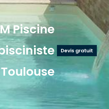
M Piscine
pisciniste
Devis gratuit
 Toulouse